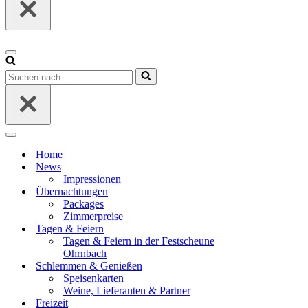
Navigationsmenü
Suchen
nach …
Navigationsmenü
Home
News
Impressionen
Übernachtungen
Packages
Zimmerpreise
Tagen & Feiern
Tagen & Feiern in der Festscheune
Ohrnbach
Schlemmen & Genießen
Speisenkarten
Weine, Lieferanten & Partner
Freizeit