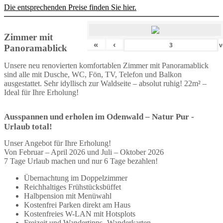
Die entsprechenden Preise finden Sie hier.
Zimmer mit
«
‹
v
Panoramablick
Unsere neu renovierten komfortablen Zimmer mit Panoramablick
sind alle mit Dusche, WC, Fön, TV, Telefon und Balkon
ausgestattet. Sehr idyllisch zur Waldseite – absolut ruhig! 22m² –
Ideal für Ihre Erholung!
Ausspannen und erholen im Odenwald – Natur Pur -
Urlaub total!
Unser Angebot für Ihre Erholung!
Von Februar – April 2026 und Juli – Oktober 2026
7 Tage Urlaub machen und nur 6 Tage bezahlen!
Übernachtung im Doppelzimmer
Reichhaltiges Frühstücksbüffet
Halbpension mit Menüwahl
Kostenfrei Parken direkt am Haus
Kostenfreies W-LAN mit Hotsplots
Freizeit und Wandertipps- Wanderkarten –