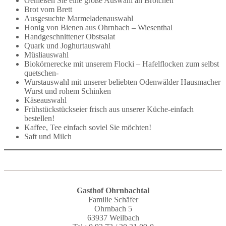
Genießen Sie eine große Auswahl an Brötchen
Brot vom Brett
Ausgesuchte Marmeladenauswahl
Honig von Bienen aus Ohrnbach – Wiesenthal
Handgeschnittener Obstsalat
Quark und Joghurtauswahl
Müsliauswahl
Biokörnerecke mit unserem Flocki – Hafelflocken zum selbst
quetschen-
Wurstauswahl mit unserer beliebten Odenwälder Hausmacher
Wurst und rohem Schinken
Käseauswahl
Frühstückstückseier frisch aus unserer Küche-einfach
bestellen!
Kaffee, Tee einfach soviel Sie möchten!
Saft und Milch
Gasthof Ohrnbachtal
Familie Schäfer
Ohrnbach 5
63937 Weilbach