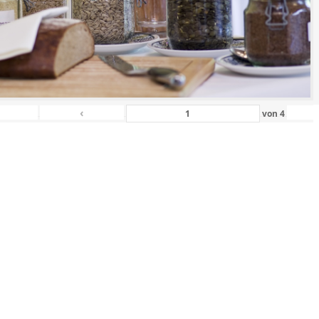
‹
von
4