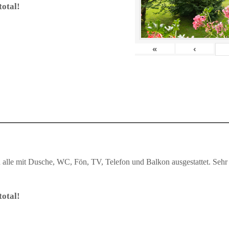
otal!
«
‹
lle mit Dusche, WC, Fön, TV, Telefon und Balkon ausgestattet. Sehr i
otal!