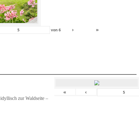
›
»
von
6
«
‹
dyllisch zur Waldseite –