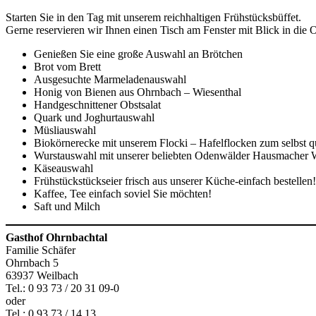
Starten Sie in den Tag mit unserem reichhaltigen Frühstücksbüffet.
Gerne reservieren wir Ihnen einen Tisch am Fenster mit Blick in die
Genießen Sie eine große Auswahl an Brötchen
Brot vom Brett
Ausgesuchte Marmeladenauswahl
Honig von Bienen aus Ohrnbach – Wiesenthal
Handgeschnittener Obstsalat
Quark und Joghurtauswahl
Müsliauswahl
Biokörnerecke mit unserem Flocki – Hafelflocken zum selbst q
Wurstauswahl mit unserer beliebten Odenwälder Hausmacher 
Käseauswahl
Frühstückstückseier frisch aus unserer Küche-einfach bestellen!
Kaffee, Tee einfach soviel Sie möchten!
Saft und Milch
Gasthof Ohrnbachtal
Familie Schäfer
Ohrnbach 5
63937 Weilbach
Tel.: 0 93 73 / 20 31 09-0
oder
Tel.: 0 93 73 / 14 13