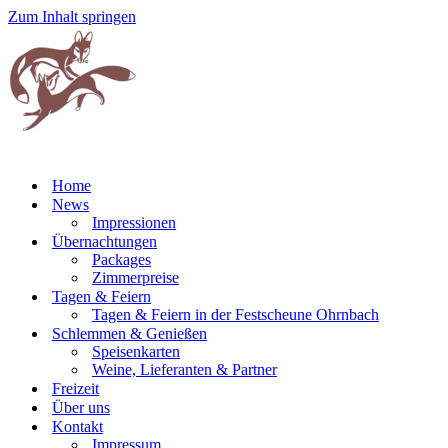
Zum Inhalt springen
Home
News
Impressionen
Übernachtungen
Packages
Zimmerpreise
Tagen & Feiern
Tagen & Feiern in der Festscheune Ohrnbach
Schlemmen & Genießen
Speisenkarten
Weine, Lieferanten & Partner
Freizeit
Über uns
Kontakt
Impressum