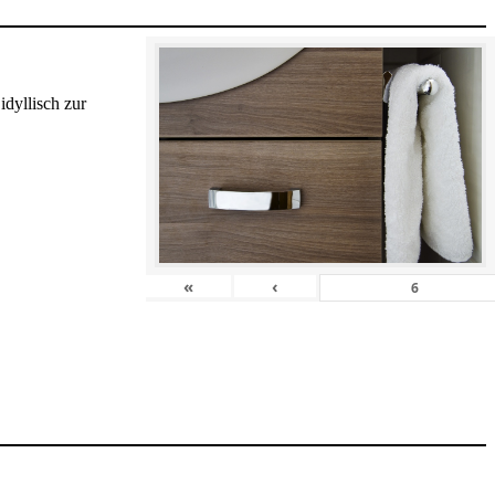
dyllisch zur
«
‹