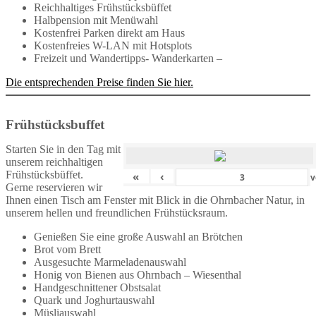
Reichhaltiges Frühstücksbüffet
Halbpension mit Menüwahl
Kostenfrei Parken direkt am Haus
Kostenfreies W-LAN mit Hotsplots
Freizeit und Wandertipps- Wanderkarten –
Die entsprechenden Preise finden Sie hier.
Frühstücksbuffet
Starten Sie in den Tag mit
unserem reichhaltigen
Frühstücksbüffet.
«
‹
v
Gerne reservieren wir
Ihnen einen Tisch am Fenster mit Blick in die Ohrnbacher Natur, in
unserem hellen und freundlichen Frühstücksraum.
Genießen Sie eine große Auswahl an Brötchen
Brot vom Brett
Ausgesuchte Marmeladenauswahl
Honig von Bienen aus Ohrnbach – Wiesenthal
Handgeschnittener Obstsalat
Quark und Joghurtauswahl
Müsliauswahl