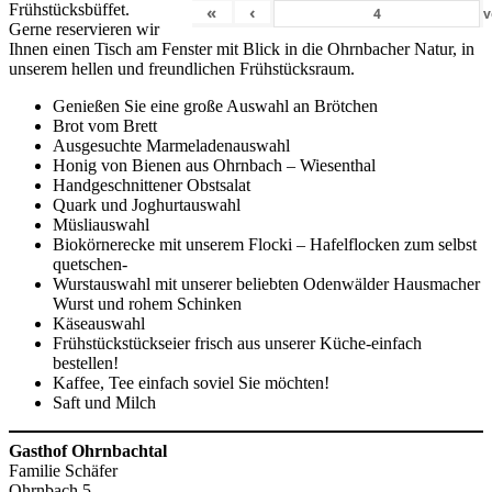
Frühstücksbüffet.
«
‹
v
Gerne reservieren wir
Ihnen einen Tisch am Fenster mit Blick in die Ohrnbacher Natur, in
unserem hellen und freundlichen Frühstücksraum.
Genießen Sie eine große Auswahl an Brötchen
Brot vom Brett
Ausgesuchte Marmeladenauswahl
Honig von Bienen aus Ohrnbach – Wiesenthal
Handgeschnittener Obstsalat
Quark und Joghurtauswahl
Müsliauswahl
Biokörnerecke mit unserem Flocki – Hafelflocken zum selbst
quetschen-
Wurstauswahl mit unserer beliebten Odenwälder Hausmacher
Wurst und rohem Schinken
Käseauswahl
Frühstückstückseier frisch aus unserer Küche-einfach
bestellen!
Kaffee, Tee einfach soviel Sie möchten!
Saft und Milch
Gasthof Ohrnbachtal
Familie Schäfer
Ohrnbach 5