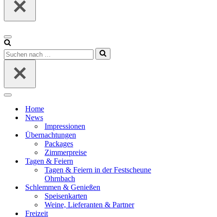
Navigationsmenü
Suchen
nach …
Navigationsmenü
Home
News
Impressionen
Übernachtungen
Packages
Zimmerpreise
Tagen & Feiern
Tagen & Feiern in der Festscheune
Ohrnbach
Schlemmen & Genießen
Speisenkarten
Weine, Lieferanten & Partner
Freizeit