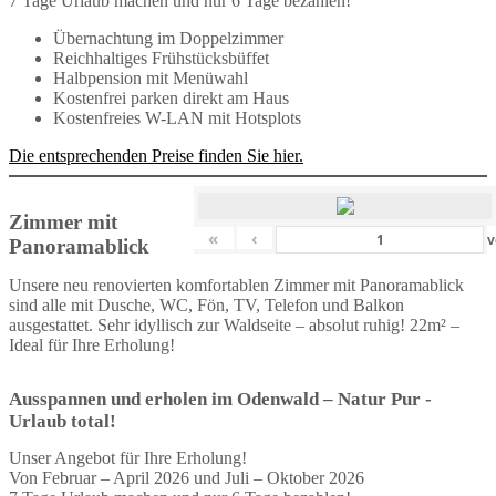
7 Tage Urlaub machen und nur 6 Tage bezahlen!
Übernachtung im Doppelzimmer
Reichhaltiges Frühstücksbüffet
Halbpension mit Menüwahl
Kostenfrei parken direkt am Haus
Kostenfreies W-LAN mit Hotsplots
Die entsprechenden Preise finden Sie hier.
Zimmer mit
«
‹
v
Panoramablick
Unsere neu renovierten komfortablen Zimmer mit Panoramablick
sind alle mit Dusche, WC, Fön, TV, Telefon und Balkon
ausgestattet. Sehr idyllisch zur Waldseite – absolut ruhig! 22m² –
Ideal für Ihre Erholung!
Ausspannen und erholen im Odenwald – Natur Pur -
Urlaub total!
Unser Angebot für Ihre Erholung!
Von Februar – April 2026 und Juli – Oktober 2026