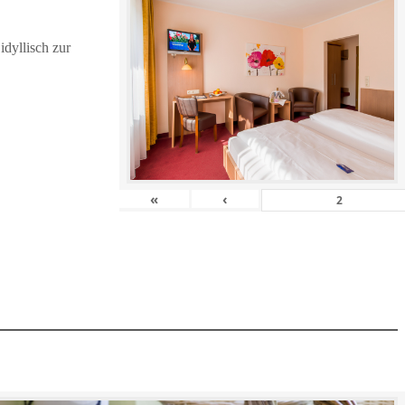
dyllisch zur
«
‹