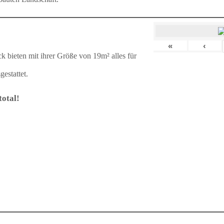
«
‹
k bieten mit ihrer Größe von 19m² alles für
estattet.
otal!