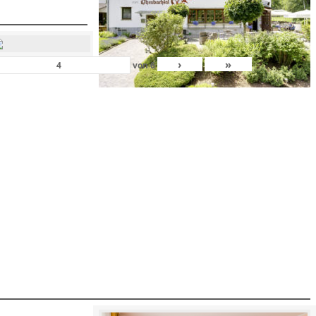
›
»
von
6