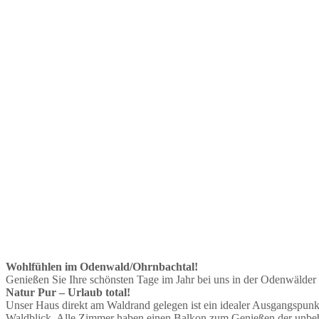
Wohlfühlen im Odenwald/Ohrnbachtal!
Genießen Sie Ihre schönsten Tage im Jahr bei uns in der Odenwälder 
Natur Pur – Urlaub total!
Unser Haus direkt am Waldrand gelegen ist ein idealer Ausgangspun
Waldblick. Alle Zimmer haben einen Balkon zum Genießen der unbe