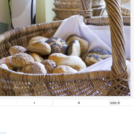
‹
von
4