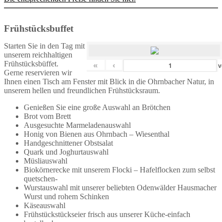
Frühstücksbuffet
Starten Sie in den Tag mit
unserem reichhaltigen
Frühstücksbüffet.
«
‹
v
Gerne reservieren wir
Ihnen einen Tisch am Fenster mit Blick in die Ohrnbacher Natur, in
unserem hellen und freundlichen Frühstücksraum.
Genießen Sie eine große Auswahl an Brötchen
Brot vom Brett
Ausgesuchte Marmeladenauswahl
Honig von Bienen aus Ohrnbach – Wiesenthal
Handgeschnittener Obstsalat
Quark und Joghurtauswahl
Müsliauswahl
Biokörnerecke mit unserem Flocki – Hafelflocken zum selbst
quetschen-
Wurstauswahl mit unserer beliebten Odenwälder Hausmacher
Wurst und rohem Schinken
Käseauswahl
Frühstückstückseier frisch aus unserer Küche-einfach