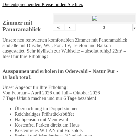
Die entsprechenden Preise finden Sie hier.
Zimmer mit
«
‹
v
Panoramablick
Unsere neu renovierten komfortablen Zimmer mit Panoramablick
sind alle mit Dusche, WC, Fön, TV, Telefon und Balkon
ausgestattet. Sehr idyllisch zur Waldseite – absolut ruhig! 22m² –
Ideal für Ihre Erholung!
Ausspannen und erholen im Odenwald – Natur Pur -
Urlaub total!
Unser Angebot für Ihre Erholung!
Von Februar – April 2026 und Juli – Oktober 2026
7 Tage Urlaub machen und nur 6 Tage bezahlen!
Übernachtung im Doppelzimmer
Reichhaltiges Frühstücksbüffet
Halbpension mit Menüwahl
Kostenfrei Parken direkt am Haus
Kostenfreies W-LAN mit Hotsplots
Freizeit und Wandertipps- Wanderkarten –