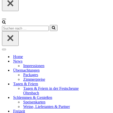
Navigationsmenü
Suchen
nach …
Navigationsmenü
Home
News
Impressionen
Übernachtungen
Packages
Zimmerpreise
Tagen & Feiern
Tagen & Feiern in der Festscheune
Ohrnbach
Schlemmen & Genießen
Speisenkarten
Weine, Lieferanten & Partner
Freizeit