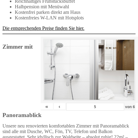
Reichhaltiges Frühstücksbüffet
Halbpension mit Menüwahl
Kostenfrei parken direkt am Haus
Kostenfreies W-LAN mit Hotsplots
Die entsprechenden Preise finden Sie hier.
Zimmer mit
«
‹
von
6
Panoramablick
Unsere neu renovierten komfortablen Zimmer mit Panoramablick
sind alle mit Dusche, WC, Fön, TV, Telefon und Balkon
ausgestattet. Sehr idyllisch zur Waldseite – absolut ruhig! 22m² –