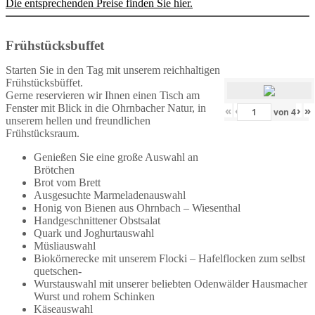
Die entsprechenden Preise finden Sie hier.
Frühstücksbuffet
Starten Sie in den Tag mit unserem reichhaltigen
Frühstücksbüffet.
Gerne reservieren wir Ihnen einen Tisch am
Fenster mit Blick in die Ohrnbacher Natur, in
«
‹
›
»
von
4
unserem hellen und freundlichen
Frühstücksraum.
Genießen Sie eine große Auswahl an
Brötchen
Brot vom Brett
Ausgesuchte Marmeladenauswahl
Honig von Bienen aus Ohrnbach – Wiesenthal
Handgeschnittener Obstsalat
Quark und Joghurtauswahl
Müsliauswahl
Biokörnerecke mit unserem Flocki – Hafelflocken zum selbst
quetschen-
Wurstauswahl mit unserer beliebten Odenwälder Hausmacher
Wurst und rohem Schinken
Käseauswahl