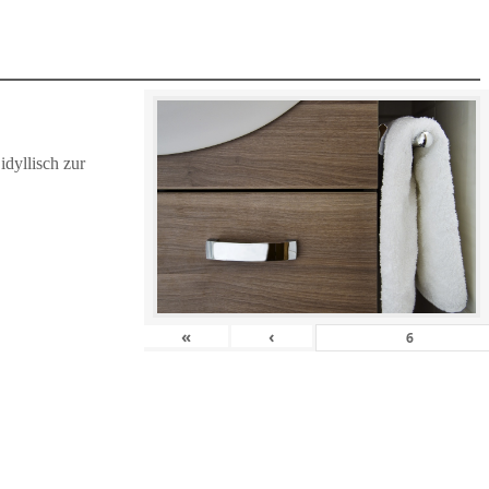
dyllisch zur
«
‹