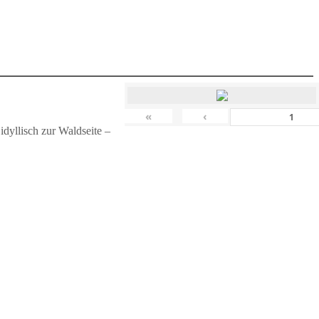
«
‹
dyllisch zur Waldseite –