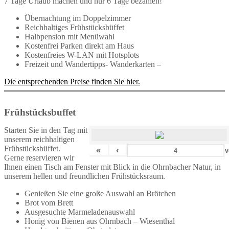
7 Tage Urlaub machen und nur 6 Tage bezahlen!
Übernachtung im Doppelzimmer
Reichhaltiges Frühstücksbüffet
Halbpension mit Menüwahl
Kostenfrei Parken direkt am Haus
Kostenfreies W-LAN mit Hotsplots
Freizeit und Wandertipps- Wanderkarten –
Die entsprechenden Preise finden Sie hier.
Frühstücksbuffet
Starten Sie in den Tag mit
unserem reichhaltigen
Frühstücksbüffet.
«
‹
v
Gerne reservieren wir
Ihnen einen Tisch am Fenster mit Blick in die Ohrnbacher Natur, in
unserem hellen und freundlichen Frühstücksraum.
Genießen Sie eine große Auswahl an Brötchen
Brot vom Brett
Ausgesuchte Marmeladenauswahl
Honig von Bienen aus Ohrnbach – Wiesenthal