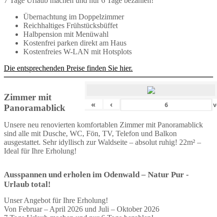
7 Tage Urlaub machen und nur 6 Tage bezahlen!
Übernachtung im Doppelzimmer
Reichhaltiges Frühstücksbüffet
Halbpension mit Menüwahl
Kostenfrei parken direkt am Haus
Kostenfreies W-LAN mit Hotsplots
Die entsprechenden Preise finden Sie hier.
Zimmer mit
«
‹
v
Panoramablick
Unsere neu renovierten komfortablen Zimmer mit Panoramablick
sind alle mit Dusche, WC, Fön, TV, Telefon und Balkon
ausgestattet. Sehr idyllisch zur Waldseite – absolut ruhig! 22m² –
Ideal für Ihre Erholung!
Ausspannen und erholen im Odenwald – Natur Pur -
Urlaub total!
Unser Angebot für Ihre Erholung!
Von Februar – April 2026 und Juli – Oktober 2026