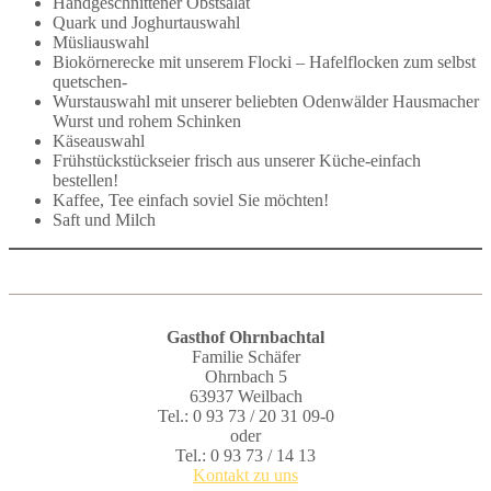
Handgeschnittener Obstsalat
Quark und Joghurtauswahl
Müsliauswahl
Biokörnerecke mit unserem Flocki – Hafelflocken zum selbst
quetschen-
Wurstauswahl mit unserer beliebten Odenwälder Hausmacher
Wurst und rohem Schinken
Käseauswahl
Frühstückstückseier frisch aus unserer Küche-einfach
bestellen!
Kaffee, Tee einfach soviel Sie möchten!
Saft und Milch
Gasthof Ohrnbachtal
Familie Schäfer
Ohrnbach 5
63937 Weilbach
Tel.: 0 93 73 / 20 31 09-0
oder
Tel.: 0 93 73 / 14 13
Kontakt zu uns